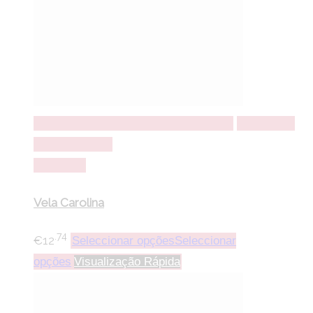
Seleccionar opções
Seleccionar opções
Adicionar a
lista de desejos
Comparar
Vela Carolina
.74
€
12
Seleccionar opções
Seleccionar
opções
Visualização Rápida