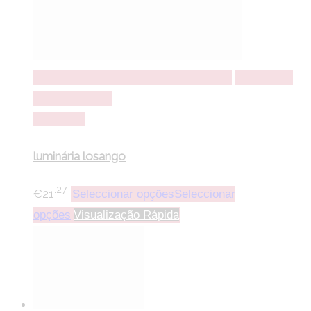
Seleccionar opções
Seleccionar opções
Adicionar a
lista de desejos
Comparar
luminária losango
.27
€
21
Seleccionar opções
Seleccionar
opções
Visualização Rápida