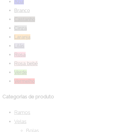
Azul
Branco
Castanho
Cinza
Laranja
Lilás
Rosa
Rosa bebé
Verde
Vermelho
Categorias de produto
Ramos
Velas
Bolas