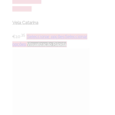
lista de desejos
Comparar
Vela Catarina
.35
€
10
Seleccionar opções
Seleccionar
opções
Visualização Rápida