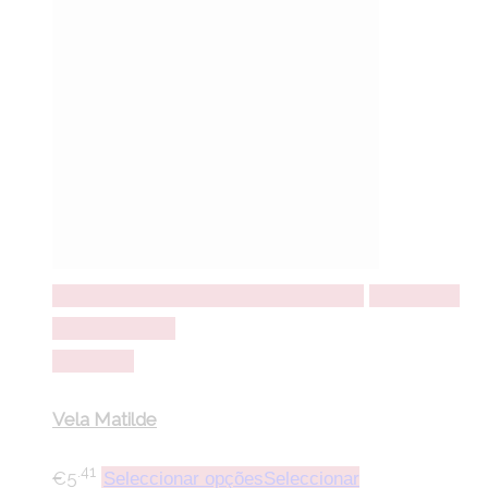
Seleccionar opções
Seleccionar opções
Adicionar a
lista de desejos
Comparar
Vela Matilde
.41
€
5
Seleccionar opções
Seleccionar