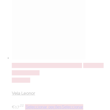
Seleccionar opções
Seleccionar opções
Adicionar a
lista de desejos
Comparar
Vela Leonor
.22
€
17
Seleccionar opções
Seleccionar