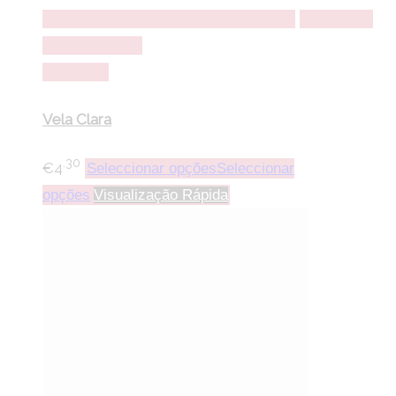
Seleccionar opções
Seleccionar opções
Adicionar a
lista de desejos
Comparar
Vela Clara
.30
€
4
Seleccionar opções
Seleccionar
opções
Visualização Rápida