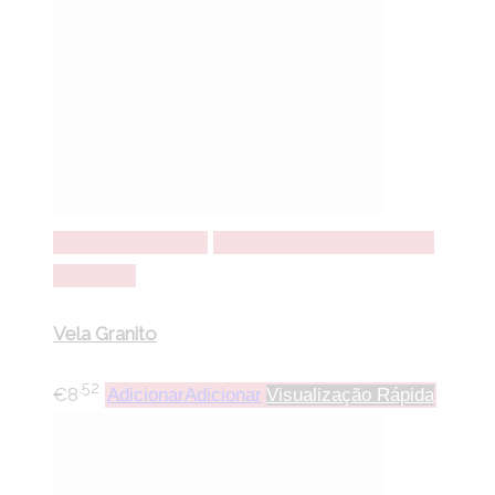
Adicionar
Adicionar
Adicionar a lista de desejos
Comparar
Vela Granito
.52
€
8
Adicionar
Adicionar
Visualização Rápida