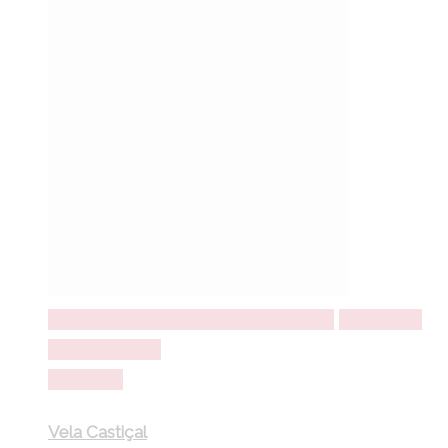
Seleccionar opções
Seleccionar opções
Adicionar a
lista de desejos
Comparar
Vela Castiçal