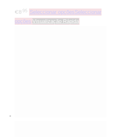
.95
€
8
Seleccionar opções
Seleccionar
opções
Visualização Rápida