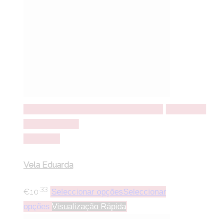
Seleccionar opções
Seleccionar opções
Adicionar a
lista de desejos
Comparar
Vela Eduarda
.33
€
10
Seleccionar opções
Seleccionar
opções
Visualização Rápida