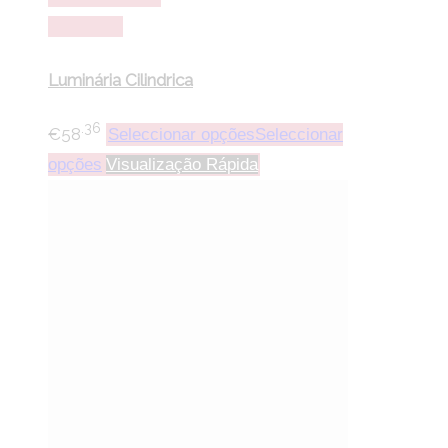
Comparar
Luminária Cilindrica
.36
€
58
Seleccionar opções
Seleccionar
opções
Visualização Rápida