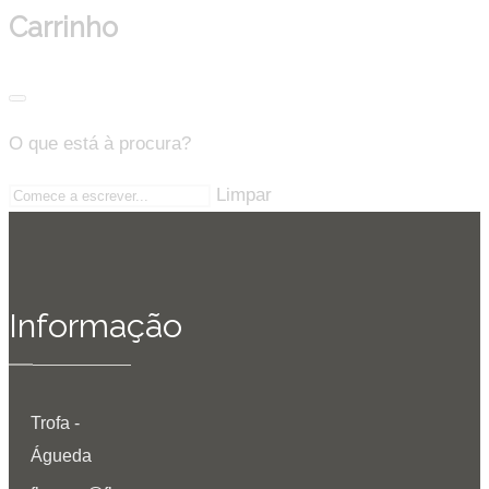
Carrinho
O que está à procura?
Limpar
Informação
Trofa -
Águeda