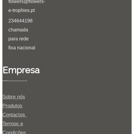
flowers@flowers-
e-trophies.pt
234644198
chamada
para rede
fixa nacional
Empresa
Sobre nós
Produtos
Contactos
Termos e
Condições