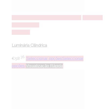
Seleccionar opções
Seleccionar opções
Adicionar a
lista de desejos
Comparar
Luminária Cilindrica
.36
€
58
Seleccionar opções
Seleccionar
opções
Visualização Rápida