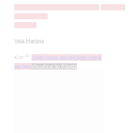
Seleccionar opções
Seleccionar opções
Adicionar a
lista de desejos
Comparar
Vela Mariana
.00
€
20
Seleccionar opções
Seleccionar
opções
Visualização Rápida