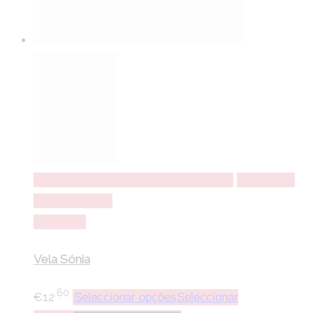
Seleccionar opções
Seleccionar opções
Adicionar a
lista de desejos
Comparar
Vela Sónia
.60
€
12
Seleccionar opções
Seleccionar