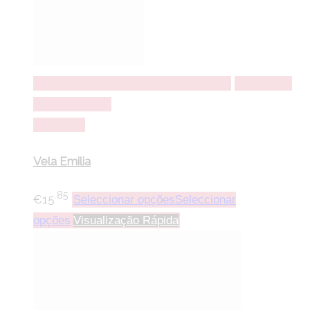
Seleccionar opções
Seleccionar opções
Adicionar a
lista de desejos
Comparar
Vela Emilia
.85
€
15
Seleccionar opções
Seleccionar
opções
Visualização Rápida