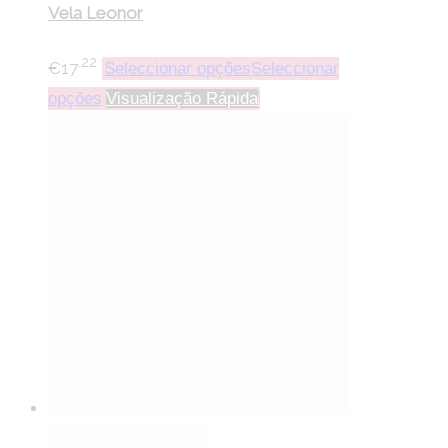
Vela Leonor
.22
€
17
Seleccionar opções
Seleccionar
opções
Visualização Rápida