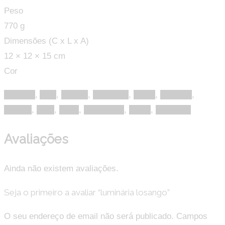
Peso
770 g
Dimensões (C x L x A)
12 × 12 × 15 cm
Cor
Amarelo
,
Azul
,
Branco
,
Castanho
,
Cinza
,
Dourado
,
Laranja
,
Lilás
,
Rosa
,
Rosa bebé
,
Verde
,
Vermelho
Avaliações
Ainda não existem avaliações.
Seja o primeiro a avaliar “luminária losango”
O seu endereço de email não será publicado.
Campos