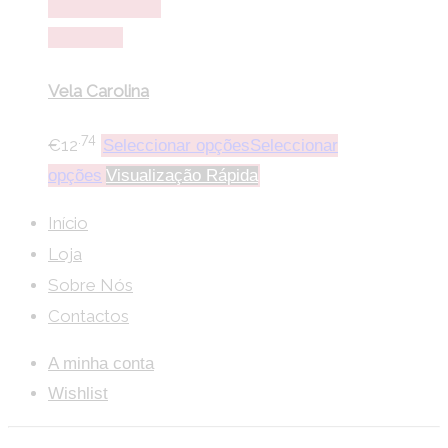
lista de desejos
Comparar
Vela Carolina
.74
€
12
Seleccionar opções
Seleccionar
opções
Visualização Rápida
Início
Loja
Sobre Nós
Contactos
A minha conta
Wishlist