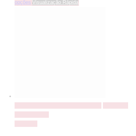
opções
Visualização Rápida
Seleccionar opções
Seleccionar opções
Adicionar a
lista de desejos
Comparar