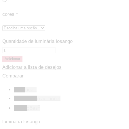
€
21
cores
*
Quantidade de luminária losango
Adicionar
Adicionar a lista de desejos
Comparar
Descrição
Informação adicional
0
Avaliações
luminaria losango