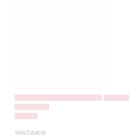
Seleccionar opções
Seleccionar opções
Adicionar a
lista de desejos
Comparar
Vela Eduarda