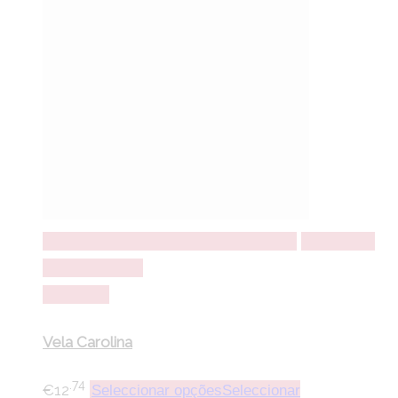
Seleccionar opções
Seleccionar opções
Adicionar a
lista de desejos
Comparar
Vela Carolina
.74
€
12
Seleccionar opções
Seleccionar