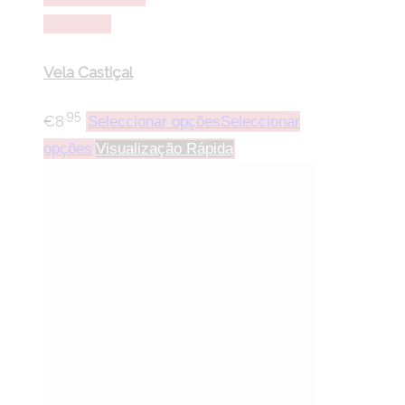
Comparar
Vela Castiçal
.95
€
8
Seleccionar opções
Seleccionar
opções
Visualização Rápida