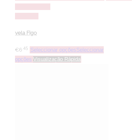
lista de desejos
Comparar
vela Figo
.45
€
6
Seleccionar opções
Seleccionar
opções
Visualização Rápida