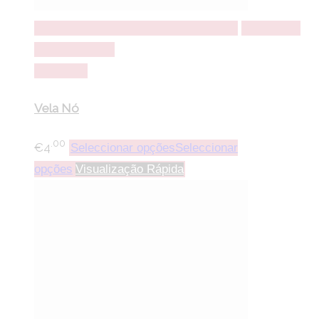
Seleccionar opções
Seleccionar opções
Adicionar a
lista de desejos
Comparar
Vela Nó
.00
€
4
Seleccionar opções
Seleccionar
opções
Visualização Rápida