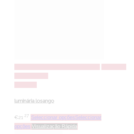
Seleccionar opções
Seleccionar opções
Adicionar a
lista de desejos
Comparar
luminária losango
.27
€
21
Seleccionar opções
Seleccionar
opções
Visualização Rápida