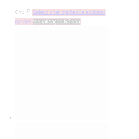
.33
€
10
Seleccionar opções
Seleccionar
opções
Visualização Rápida