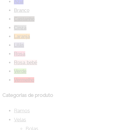
Azul
Branco
Castanho
Cinza
Laranja
Lilás
Rosa
Rosa bebé
Verde
Vermelho
Categorias de produto
Ramos
Velas
Bolas