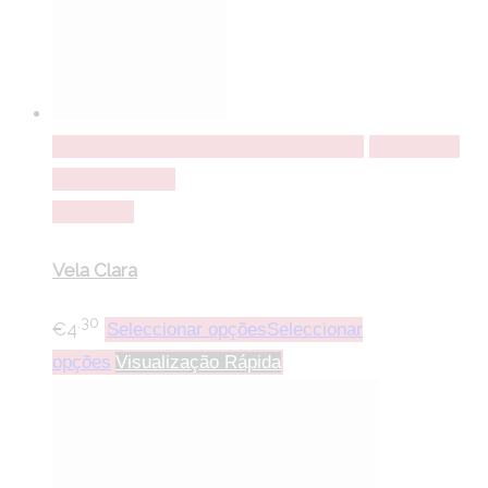
Seleccionar opções
Seleccionar opções
Adicionar a
lista de desejos
Comparar
Vela Clara
.30
€
4
Seleccionar opções
Seleccionar
opções
Visualização Rápida