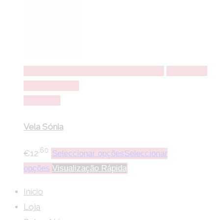
Seleccionar opções
Seleccionar opções
Adicionar a
lista de desejos
Comparar
Vela Sónia
.60
€
12
Seleccionar opções
Seleccionar
opções
Visualização Rápida
Início
Loja