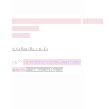
Seleccionar opções
Seleccionar opções
Adicionar a
lista de desejos
Comparar
Vela Buddha médio
.55
€
5
Seleccionar opções
Seleccionar
opções
Visualização Rápida