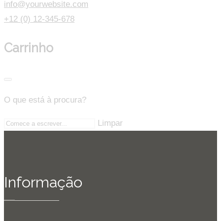
info@yourwebsite.com
+12 (0) 12-345-678
Carrinho
O que está à procura?
Limpar
Informação