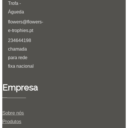
Trofa -
Águeda
flowers@flowers-
e-trophies.pt
234644198
chamada
para rede
fixa nacional
Empresa
Sobre nós
Produtos