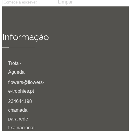
Limpar
Informação
Trofa -
Águeda
flowers@flowers-
e-trophies.pt
234644198
chamada
para rede
fixa nacional