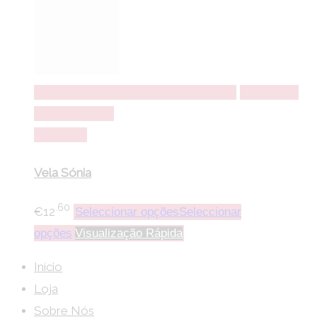
Seleccionar opções
Seleccionar opções
Adicionar a
lista de desejos
Comparar
Vela Sónia
.60
€
12
Seleccionar opções
Seleccionar
opções
Visualização Rápida
Início
Loja
Sobre Nós