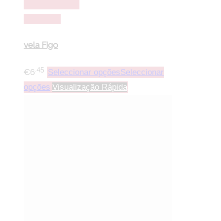
lista de desejos
Comparar
vela Figo
.45
€
6
Seleccionar opções
Seleccionar
opções
Visualização Rápida