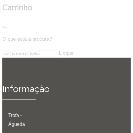
Carrinho
O que está à procura?
Limpar
Informação
Trofa -
Águeda