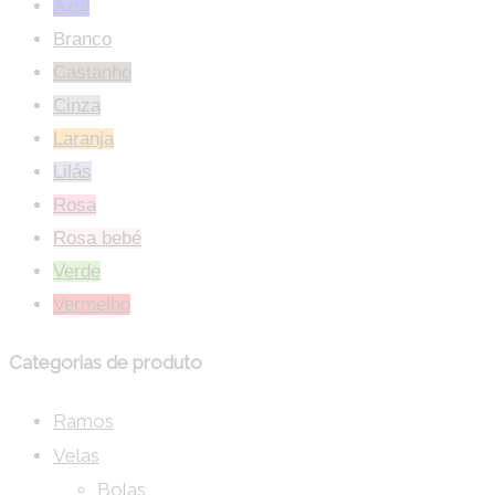
Azul
Branco
Castanho
Cinza
Laranja
Lilás
Rosa
Rosa bebé
Verde
Vermelho
Categorias de produto
Ramos
Velas
Bolas