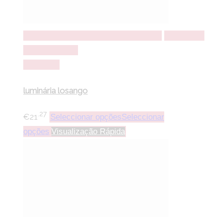
Seleccionar opções
Seleccionar opções
Adicionar a
lista de desejos
Comparar
luminária losango
.27
€
21
Seleccionar opções
Seleccionar
opções
Visualização Rápida