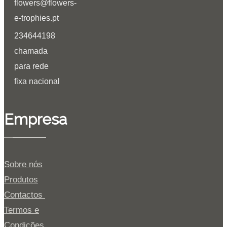
flowers@flowers-
e-trophies.pt
234644198
chamada
para rede
fixa nacional
Empresa
Sobre nós
Produtos
Contactos
Termos e
Condições