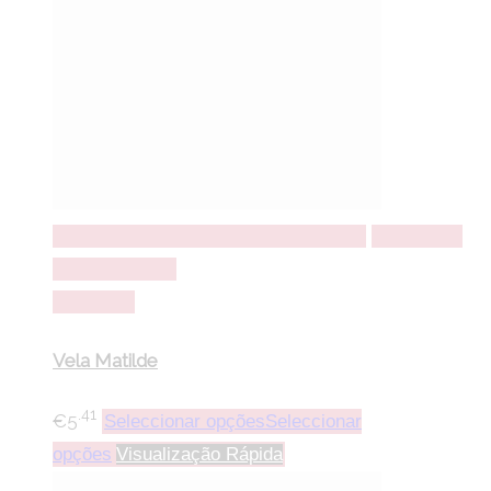
Seleccionar opções
Seleccionar opções
Adicionar a
lista de desejos
Comparar
Vela Matilde
.41
€
5
Seleccionar opções
Seleccionar
opções
Visualização Rápida