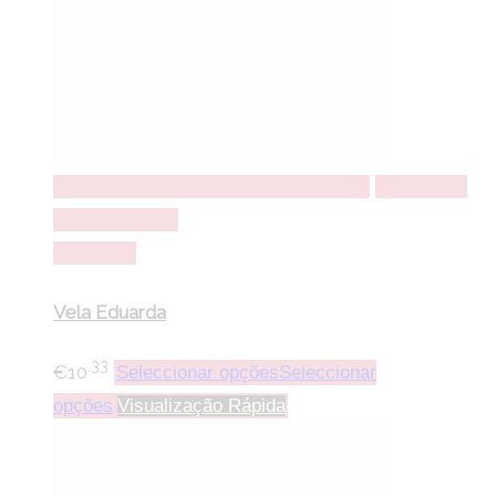
Seleccionar opções
Seleccionar opções
Adicionar a
lista de desejos
Comparar
Vela Eduarda
.33
€
10
Seleccionar opções
Seleccionar
opções
Visualização Rápida