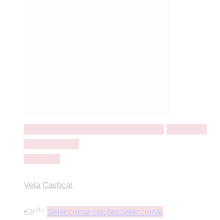
Seleccionar opções
Seleccionar opções
Adicionar a
lista de desejos
Comparar
Vela Castiçal
.95
€
8
Seleccionar opções
Seleccionar