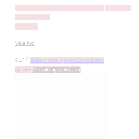
Seleccionar opções
Seleccionar opções
Adicionar a
lista de desejos
Comparar
Vela Nó
.00
€
4
Seleccionar opções
Seleccionar
opções
Visualização Rápida