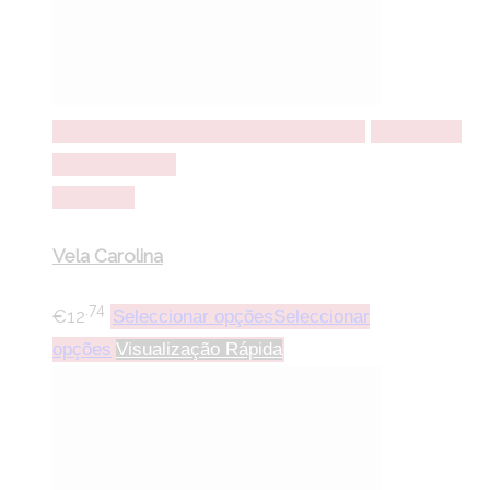
Seleccionar opções
Seleccionar opções
Adicionar a
lista de desejos
Comparar
Vela Carolina
.74
€
12
Seleccionar opções
Seleccionar
opções
Visualização Rápida