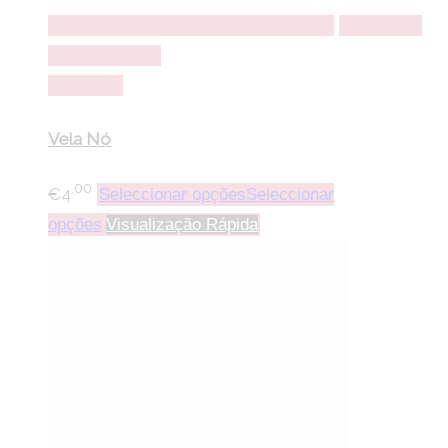
Seleccionar opções
Seleccionar opções
Adicionar a
lista de desejos
Comparar
Vela Nó
.00
€
4
Seleccionar opções
Seleccionar
opções
Visualização Rápida