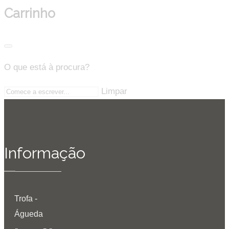
Carrinho
O que está à procura?
Limpar
Informação
Trofa -
Águeda