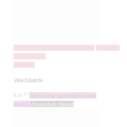
Seleccionar opções
Seleccionar opções
Adicionar a
lista de desejos
Comparar
Vela Eduarda
.33
€
10
Seleccionar opções
Seleccionar
opções
Visualização Rápida