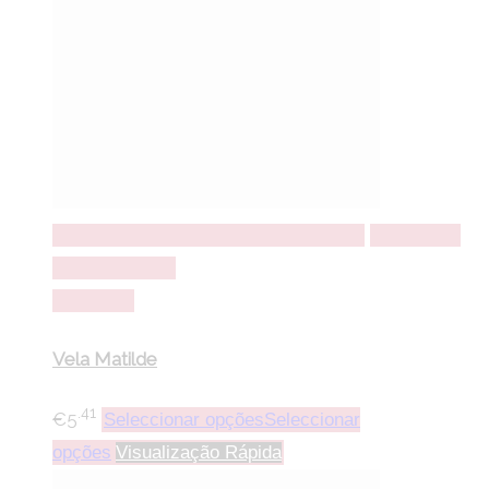
Seleccionar opções
Seleccionar opções
Adicionar a
lista de desejos
Comparar
Vela Matilde
.41
€
5
Seleccionar opções
Seleccionar
opções
Visualização Rápida