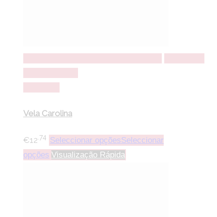
Seleccionar opções
Seleccionar opções
Adicionar a
lista de desejos
Comparar
Vela Carolina
.74
€
12
Seleccionar opções
Seleccionar
opções
Visualização Rápida