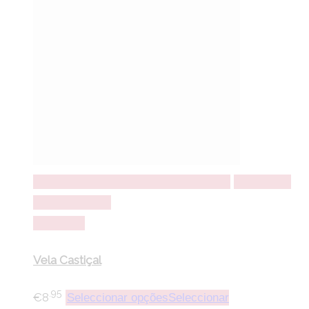
Seleccionar opções
Seleccionar opções
Adicionar a
lista de desejos
Comparar
Vela Castiçal
.95
€
8
Seleccionar opções
Seleccionar