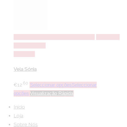
Seleccionar opções
Seleccionar opções
Adicionar a
lista de desejos
Comparar
Vela Sónia
.60
€
12
Seleccionar opções
Seleccionar
opções
Visualização Rápida
Início
Loja
Sobre Nós