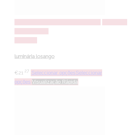
Seleccionar opções
Seleccionar opções
Adicionar a
lista de desejos
Comparar
luminária losango
.27
€
21
Seleccionar opções
Seleccionar
opções
Visualização Rápida