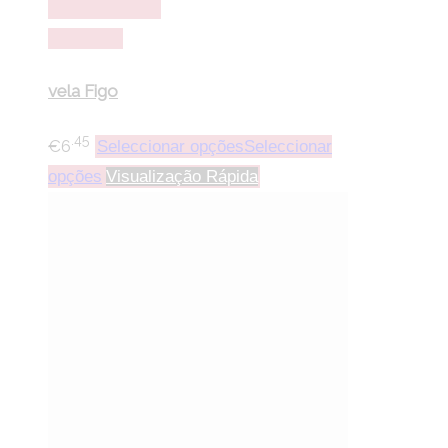
lista de desejos
Comparar
vela Figo
.45
€
6
Seleccionar opções
Seleccionar
opções
Visualização Rápida