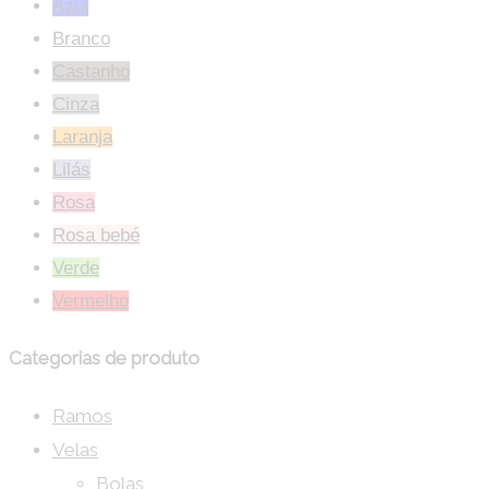
Azul
Branco
Castanho
Cinza
Laranja
Lilás
Rosa
Rosa bebé
Verde
Vermelho
Categorias de produto
Ramos
Velas
Bolas