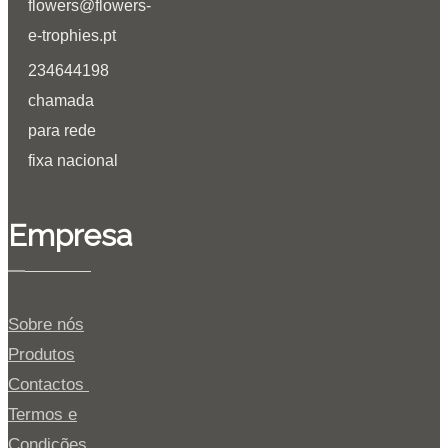
flowers@flowers-
e-trophies.pt
234644198
chamada
para rede
fixa nacional
Empresa
Sobre nós
Produtos
Contactos
Termos e
Condições