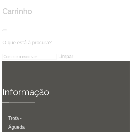
Carrinho
O que está à procura?
Limpar
Informação
Trofa -
Águeda