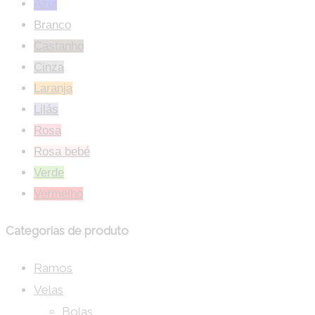
Azul
Branco
Castanho
Cinza
Laranja
Lilás
Rosa
Rosa bebé
Verde
Vermelho
Categorias de produto
Ramos
Velas
Bolas