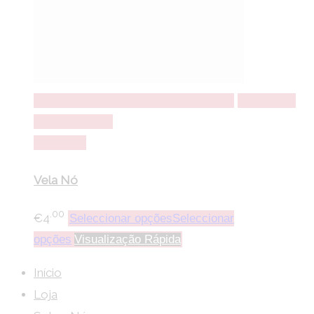
Seleccionar opções
Seleccionar opções
Adicionar a
lista de desejos
Comparar
Vela Nó
.00
€
4
Seleccionar opções
Seleccionar
opções
Visualização Rápida
Início
Loja