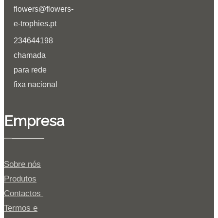
flowers@flowers-
e-trophies.pt
234644198
chamada
para rede
fixa nacional
Empresa
Sobre nós
Produtos
Contactos
Termos e