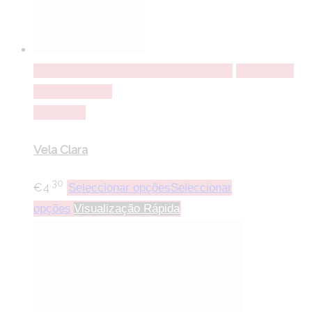
Seleccionar opções
Seleccionar opções
Adicionar a
lista de desejos
Comparar
Vela Clara
.30
€
4
Seleccionar opções
Seleccionar
opções
Visualização Rápida