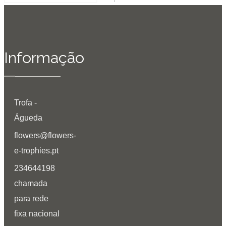
Informação
Trofa -
Águeda
flowers@flowers-
e-trophies.pt
234644198
chamada
para rede
fixa nacional