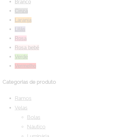
Branco
Cinza
Laranja
Lilás
Rosa
Rosa bebé
Verde
Vermelho
Categorias de produto
Ramos
Velas
Bolas
Náutico
Luminária