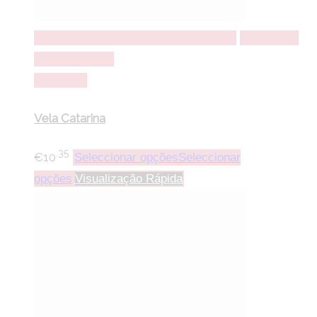
Seleccionar opções
Seleccionar opções
Adicionar a
lista de desejos
Comparar
Vela Catarina
.35
€
10
Seleccionar opções
Seleccionar
opções
Visualização Rápida