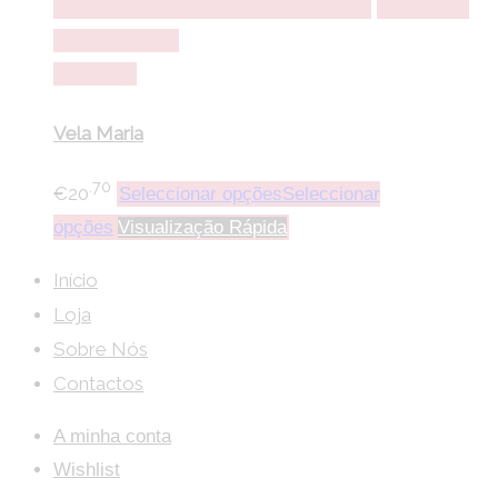
Seleccionar opções
Seleccionar opções
Adicionar a
lista de desejos
Comparar
Vela Maria
.70
€
20
Seleccionar opções
Seleccionar
opções
Visualização Rápida
Início
Loja
Sobre Nós
Contactos
A minha conta
Wishlist