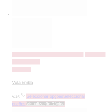
Seleccionar opções
Seleccionar opções
Adicionar a
lista de desejos
Comparar
Vela Emilia
.85
€
15
Seleccionar opções
Seleccionar
opções
Visualização Rápida