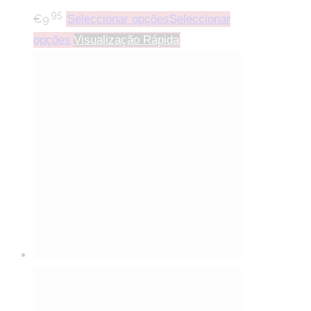
.95
€
9
Seleccionar opções
Seleccionar
opções
Visualização Rápida