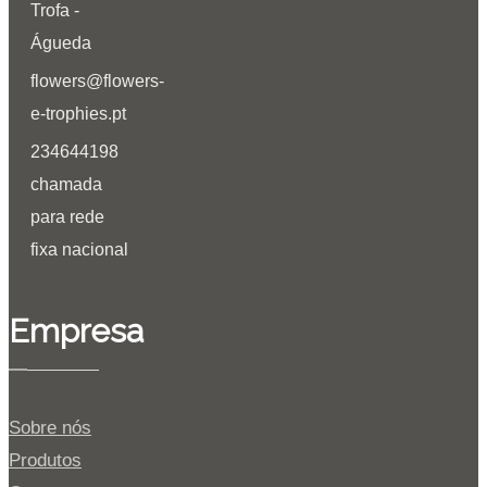
Trofa -
Águeda
flowers@flowers-
e-trophies.pt
234644198
chamada
para rede
fixa nacional
Empresa
Sobre nós
Produtos