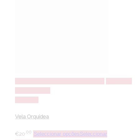
Seleccionar opções
Seleccionar opções
Adicionar a
lista de desejos
Comparar
Vela Orquídea
.00
€
20
Seleccionar opções
Seleccionar