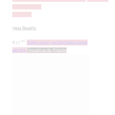
lista de desejos
Comparar
Vela Beatriz
.00
€
12
Seleccionar opções
Seleccionar
opções
Visualização Rápida