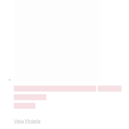
Seleccionar opções
Seleccionar opções
Adicionar a
lista de desejos
Comparar
Vela Violeta