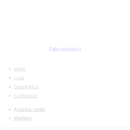
ORÇAMENTO
Deseja descorar o seu evento com flores?
Nós ajudamos a criar uma atmosfera perfeita.
Fale connosco
Início
Loja
Sobre Nós
Contactos
A minha conta
Wishlist