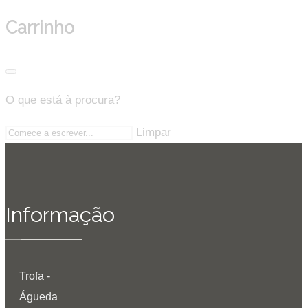
Carrinho
O que está à procura?
Limpar
Informação
Trofa -
Águeda