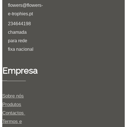
flowers@flowers-
e-trophies.pt
234644198
chamada
para rede
fixa nacional
Empresa
Sobre nós
Produtos
Contactos
Termos e