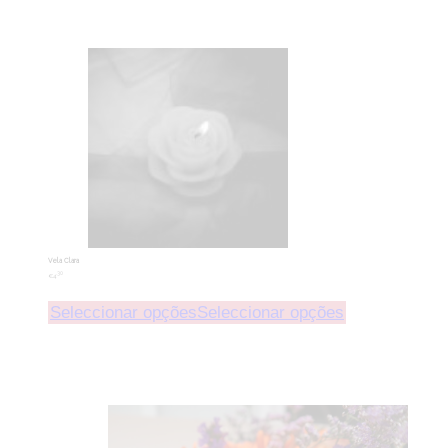
Vela Clara
.30
€
4
Seleccionar opções
Seleccionar opções